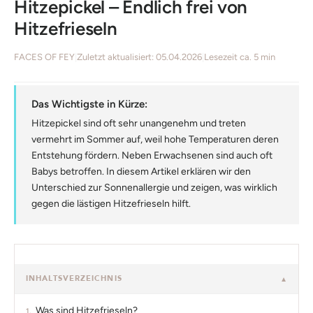
Hitzepickel – Endlich frei von
Hitzefrieseln
FACES OF FEY
|
Zuletzt aktualisiert: 05.04.2026
|
Lesezeit ca. 5 min
Das Wichtigste in Kürze:
Hitzepickel sind oft sehr unangenehm und treten
vermehrt im Sommer auf, weil hohe Temperaturen deren
Entstehung fördern. Neben Erwachsenen sind auch oft
Babys betroffen. In diesem Artikel erklären wir den
Unterschied zur Sonnenallergie und zeigen, was wirklich
gegen die lästigen Hitzefrieseln hilft.
INHALTSVERZEICHNIS
▼
Was sind Hitzefrieseln?