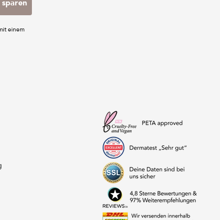
 sparen
mit einem
g