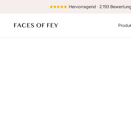
Direkt
Hervorragend · 2.193 Bewertun
zum
Inhalt
FACES
Produ
OF
FEY