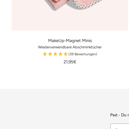
MakeUp-Magnet Minis
Wiederverwendbare Abschminktücher
(39 Bewertungen)
Angebotspreis
21,95€
Psst - Du 