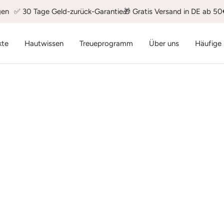
gen
✅ 30 Tage Geld-zurück-Garantie
🎁 Gratis Versand in DE ab 5
kte
Hautwissen
Treueprogramm
Über uns
Häufige
MakeUp-Magnet
Erlebe die Magie der wiederverwendbare Abschminktücher, di
selbst hartnäckiges Make-up nur mit warmem Wasser
verschwinden lassen.
3 PRODUKTE