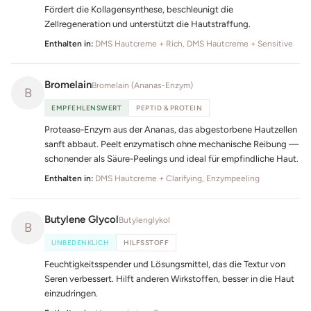
Fördert die Kollagensynthese, beschleunigt die
Zellregeneration und unterstützt die Hautstraffung.
Enthalten in:
DMS Hautcreme + Rich, DMS Hautcreme + Sensitive
Bromelain
Bromelain (Ananas-Enzym)
B
EMPFEHLENSWERT
PEPTID & PROTEIN
Protease-Enzym aus der Ananas, das abgestorbene Hautzellen
sanft abbaut. Peelt enzymatisch ohne mechanische Reibung —
schonender als Säure-Peelings und ideal für empfindliche Haut.
Enthalten in:
DMS Hautcreme + Clarifying, Enzympeeling
Butylene Glycol
Butylenglykol
B
UNBEDENKLICH
HILFSSTOFF
Feuchtigkeitsspender und Lösungsmittel, das die Textur von
Seren verbessert. Hilft anderen Wirkstoffen, besser in die Haut
einzudringen.