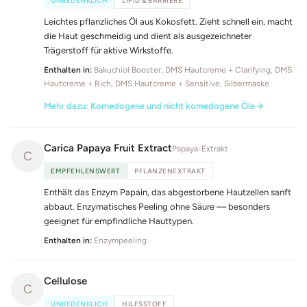
UNBEDENKLICH
LIPID & BARRIERE
Leichtes pflanzliches Öl aus Kokosfett. Zieht schnell ein, macht
die Haut geschmeidig und dient als ausgezeichneter
Trägerstoff für aktive Wirkstoffe.
Enthalten in:
Bakuchiol Booster, DMS Hautcreme + Clarifying, DMS
Hautcreme + Rich, DMS Hautcreme + Sensitive, Silbermaske
Mehr dazu: Komedogene und nicht komedogene Öle
Carica Papaya Fruit Extract
Papaya-Extrakt
C
EMPFEHLENSWERT
PFLANZENEXTRAKT
Enthält das Enzym Papain, das abgestorbene Hautzellen sanft
abbaut. Enzymatisches Peeling ohne Säure — besonders
geeignet für empfindliche Hauttypen.
Enthalten in:
Enzympeeling
Cellulose
C
UNBEDENKLICH
HILFSSTOFF