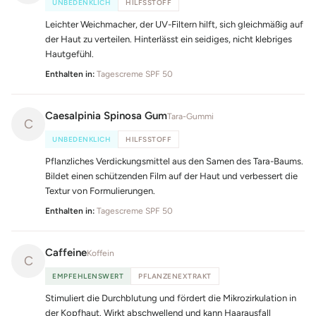
UNBEDENKLICH
HILFSSTOFF
Leichter Weichmacher, der UV-Filtern hilft, sich gleichmäßig auf
der Haut zu verteilen. Hinterlässt ein seidiges, nicht klebriges
Hautgefühl.
Enthalten in:
Tagescreme SPF 50
Caesalpinia Spinosa Gum
Tara-Gummi
C
UNBEDENKLICH
HILFSSTOFF
Pflanzliches Verdickungsmittel aus den Samen des Tara-Baums.
Bildet einen schützenden Film auf der Haut und verbessert die
Textur von Formulierungen.
Enthalten in:
Tagescreme SPF 50
Caffeine
Koffein
C
EMPFEHLENSWERT
PFLANZENEXTRAKT
Stimuliert die Durchblutung und fördert die Mikrozirkulation in
der Kopfhaut. Wirkt abschwellend und kann Haarausfall