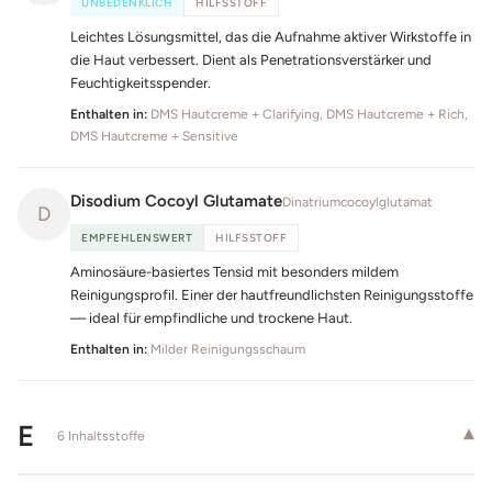
UNBEDENKLICH
HILFSSTOFF
Leichtes Lösungsmittel, das die Aufnahme aktiver Wirkstoffe in
die Haut verbessert. Dient als Penetrationsverstärker und
Feuchtigkeitsspender.
Enthalten in:
DMS Hautcreme + Clarifying, DMS Hautcreme + Rich,
DMS Hautcreme + Sensitive
Disodium Cocoyl Glutamate
Dinatriumcocoylglutamat
D
EMPFEHLENSWERT
HILFSSTOFF
Aminosäure-basiertes Tensid mit besonders mildem
Reinigungsprofil. Einer der hautfreundlichsten Reinigungsstoffe
— ideal für empfindliche und trockene Haut.
Enthalten in:
Milder Reinigungsschaum
E
▾
6 Inhaltsstoffe