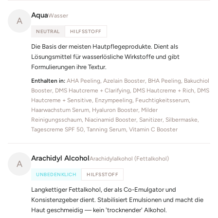
Aqua
Wasser
A
NEUTRAL
HILFSSTOFF
Die Basis der meisten Hautpflegeprodukte. Dient als
Lösungsmittel für wasserlösliche Wirkstoffe und gibt
Formulierungen ihre Textur.
Enthalten in:
AHA Peeling, Azelain Booster, BHA Peeling, Bakuchiol
Booster, DMS Hautcreme + Clarifying, DMS Hautcreme + Rich, DMS
Hautcreme + Sensitive, Enzympeeling, Feuchtigkeitsserum,
Haarwachstum Serum, Hyaluron Booster, Milder
Reinigungsschaum, Niacinamid Booster, Sanitizer, Silbermaske,
Tagescreme SPF 50, Tanning Serum, Vitamin C Booster
Arachidyl Alcohol
Arachidylalkohol (Fettalkohol)
A
UNBEDENKLICH
HILFSSTOFF
Langkettiger Fettalkohol, der als Co-Emulgator und
Konsistenzgeber dient. Stabilisiert Emulsionen und macht die
Haut geschmeidig — kein 'trocknender' Alkohol.