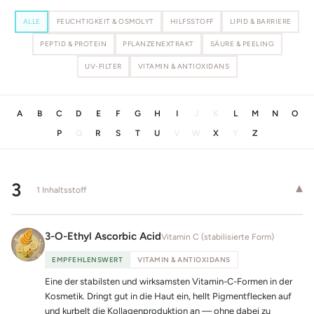
ALLE
FEUCHTIGKEIT & OSMOLYT
HILFSSTOFF
LIPID & BARRIERE
PEPTID & PROTEIN
PFLANZENEXTRAKT
SÄURE & PEELING
UV-FILTER
VITAMIN & ANTIOXIDANS
A
B
C
D
E
F
G
H
I
J
K
L
M
N
O
P
Q
R
S
T
U
V
W
X
Y
Z
3
▾
1 Inhaltsstoff
3-O-Ethyl Ascorbic Acid
Vitamin C (stabilisierte Form)
EMPFEHLENSWERT
VITAMIN & ANTIOXIDANS
Eine der stabilsten und wirksamsten Vitamin-C-Formen in der
Kosmetik. Dringt gut in die Haut ein, hellt Pigmentflecken auf
und kurbelt die Kollagenproduktion an — ohne dabei zu