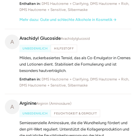
Enthalten in:
DMS Hautcreme + Clarifying, DMS Hautcreme + Rich,
DMS Hautcreme + Sensitive, Silbermaske
Mehr dazu: Gute und schlechte Alkohole in Kosmetik
Arachidyl Glucoside
Arachidylglucosid
A
UNBEDENKLICH
HILFSSTOFF
Mildes, zuckerbasiertes Tensid, das als Co-Emulgator in Cremes
und Lotionen dient. Stabilisiert die Formulierung und ist
besonders hautverträglich.
Enthalten in:
DMS Hautcreme + Clarifying, DMS Hautcreme + Rich,
DMS Hautcreme + Sensitive, Silbermaske
Arginine
Arginin (Aminosäure)
A
UNBEDENKLICH
FEUCHTIGKEIT & OSMOLYT
Semiessenzielle Aminosäure, die die Wundheilung fördert und
den pH-Wert reguliert. Unterstützt die Kollagenproduktion und
die natürliche Feuchtigkeitsversorgung der Haut.