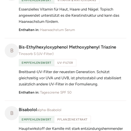
EMPFEHLENSWERT
VITAMIN & ANTIOXIDANS
Essenzielles Vitamin für Haut, Haare und Nägel. Topisch
angewendet unterstützt es die Keratinstruktur und kann das
Haarwachstum fördern.
Enthalten in:
Haarwachstum Serum
Bis-Ethylhexyloxyphenol Methoxyphenyl Triazine
B
Tinosorb S (UV-Filter)
EMPFEHLENSWERT
UV-FILTER
Breitband-UV-Filter der neuesten Generation. Schützt
gleichzeitig vor UVA und UVB, ist photostabil und stabilisiert
zusätzlich andere UV-Filter in der Formulierung.
Enthalten in:
Tagescreme SPF 50
Bisabolol
alpha-Bisabolol
B
EMPFEHLENSWERT
PFLANZENEXTRAKT
Hauptwirkstoff der Kamille mit stark entzündungshemmender