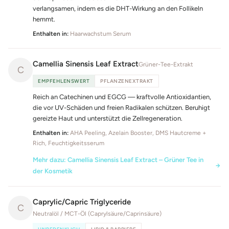
verlangsamen, indem es die DHT-Wirkung an den Follikeln
hemmt.
Enthalten in:
Haarwachstum Serum
Camellia Sinensis Leaf Extract
Grüner-Tee-Extrakt
C
EMPFEHLENSWERT
PFLANZENEXTRAKT
Reich an Catechinen und EGCG — kraftvolle Antioxidantien,
die vor UV-Schäden und freien Radikalen schützen. Beruhigt
gereizte Haut und unterstützt die Zellregeneration.
Enthalten in:
AHA Peeling, Azelain Booster, DMS Hautcreme +
Rich, Feuchtigkeitsserum
Mehr dazu: Camellia Sinensis Leaf Extract – Grüner Tee in
der Kosmetik
Caprylic/Capric Triglyceride
C
Neutralöl / MCT-Öl (Caprylsäure/Caprinsäure)