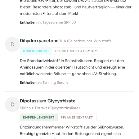
Breitband-UV-Filter, der sowohl UVA- als auch UVB-Schutz
bietet. Besonders photostabil und hautverträglich — einer der
modernsten Filter auf dem Markt.
Enthalten in:
Tagescreme SPF 50
Dihydroxyacetone
DHA (Selbstbräuner-Wirkstoff)
D
UNBEDENKLICH
FEUCHTIGKEIT & OSMOLYT
Der Standardwirkstoff in Selbstbräunern. Reagiert mit den
Aminosäuren in der obersten Hautschicht und erzeugt eine
natürlich wirkende Bräune — ganz ohne UV-Strahlung.
Enthalten in:
Tanning Serum
Dipotassium Glycyrrhizate
D
Süßholz-Extrakt (Glycyrrhizinsäure)
EMPFEHLENSWERT
PFLANZENEXTRAKT
Entzündungshemmender Wirkstoff aus der Süßholzwurzel.
Beruhigt gereizte Haut, lindert Rötungen und eignet sich