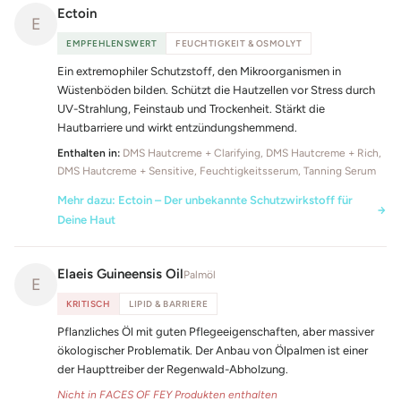
Ectoin
E
EMPFEHLENSWERT
FEUCHTIGKEIT & OSMOLYT
Ein extremophiler Schutzstoff, den Mikroorganismen in
Wüstenböden bilden. Schützt die Hautzellen vor Stress durch
UV-Strahlung, Feinstaub und Trockenheit. Stärkt die
Hautbarriere und wirkt entzündungshemmend.
Enthalten in:
DMS Hautcreme + Clarifying, DMS Hautcreme + Rich,
DMS Hautcreme + Sensitive, Feuchtigkeitsserum, Tanning Serum
Mehr dazu: Ectoin – Der unbekannte Schutzwirkstoff für
Deine Haut
Elaeis Guineensis Oil
Palmöl
E
KRITISCH
LIPID & BARRIERE
Pflanzliches Öl mit guten Pflegeeigenschaften, aber massiver
ökologischer Problematik. Der Anbau von Ölpalmen ist einer
der Haupttreiber der Regenwald-Abholzung.
Nicht in FACES OF FEY Produkten enthalten