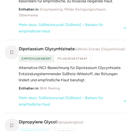
besonders für empfindliche, zu Rosacea neigende Haut.
Enthalten in:
Enzympeeling, Milder Reinigungsschaum,
Silbermaske
Mehr dazu: Süßholzwurzel (Süßholz) – Balsam für
empfindliche Haut
Dipotassium Glycyrrhizinate
Süßholz-Extrakt (Glycyrrhizinat)
D
EMPFEHLENSWERT
PFLANZENEXTRAKT
Alternative INCI-Bezeichnung für Dipotassium Glycyrrhizate.
Entzündungshemmender Süßholz-Wirkstoff, der Rötungen
lindert und empfindliche Haut beruhigt.
Enthalten in:
BHA Peeling
Mehr dazu: Süßholzwurzel (Süßholz) – Balsam für
empfindliche Haut
Dipropylene Glycol
Dipropylenglycol
D