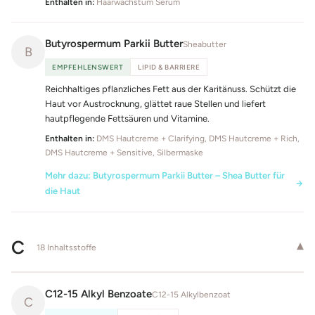
Enthalten in:
Haarwachstum Serum
Butyrospermum Parkii Butter
Sheabutter
B
EMPFEHLENSWERT
LIPID & BARRIERE
Reichhaltiges pflanzliches Fett aus der Karitänuss. Schützt die
Haut vor Austrocknung, glättet raue Stellen und liefert
hautpflegende Fettsäuren und Vitamine.
Enthalten in:
DMS Hautcreme + Clarifying, DMS Hautcreme + Rich,
DMS Hautcreme + Sensitive, Silbermaske
Mehr dazu: Butyrospermum Parkii Butter – Shea Butter für
die Haut
C
▾
18 Inhaltsstoffe
C12-15 Alkyl Benzoate
C12-15 Alkylbenzoat
C