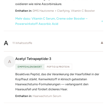
oxidieren wie reine Ascorbinsäure.
Enthalten in:
DMS Hautcreme + Clarifying, Vitamin C Booster
Mehr dazu: Vitamin C Serum, Creme oder Booster –
Powerwirkstoff Ascorbic Acid
A
▾
11 Inhaltsstoffe
Acetyl Tetrapeptide-3
A
EMPFEHLENSWERT
PEPTID & PROTEIN
Bioaktives Peptid, das die Verankerung der Haarfollikel in der
Kopfhaut stärkt. Kernwirkstoff in klinisch getesteten
Haarwachstums-Formulierungen — verlangsamt den
Haarausfall und fördert dickeres Haar.
Enthalten in:
Haarwachstum Serum