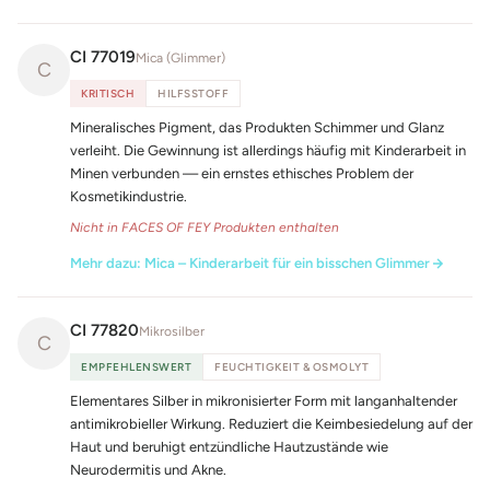
CI 77019
Mica (Glimmer)
C
KRITISCH
HILFSSTOFF
Mineralisches Pigment, das Produkten Schimmer und Glanz
verleiht. Die Gewinnung ist allerdings häufig mit Kinderarbeit in
Minen verbunden — ein ernstes ethisches Problem der
Kosmetikindustrie.
Nicht in FACES OF FEY Produkten enthalten
Mehr dazu: Mica – Kinderarbeit für ein bisschen Glimmer
CI 77820
Mikrosilber
C
EMPFEHLENSWERT
FEUCHTIGKEIT & OSMOLYT
Elementares Silber in mikronisierter Form mit langanhaltender
antimikrobieller Wirkung. Reduziert die Keimbesiedelung auf der
Haut und beruhigt entzündliche Hautzustände wie
Neurodermitis und Akne.