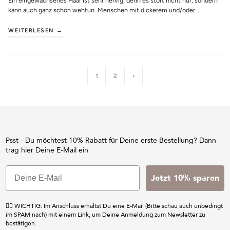
Ein eingewachsenes Haar ist sehr nervig, denn es stört nicht nur, sondern
kann auch ganz schön wehtun. Menschen mit dickerem und/oder
lockigem Haar haben öft...
WEITERLESEN →
1
2
›
Psst - Du möchtest 10% Rabatt für Deine erste Bestellung? Dann
trag hier Deine E-Mail ein
Jetzt 10% sparen
☝🏼 WICHTIG: Im Anschluss erhältst Du eine E-Mail (Bitte schau auch unbedingt
im SPAM nach) mit einem Link, um Deine Anmeldung zum Newsletter zu
bestätigen.