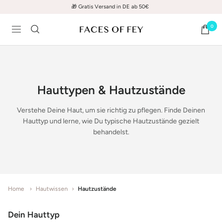
Direkt
🇩🇪 Entwickelt & produziert in München
zum
0
Inhalt
FACES
Navigation
OF
FEY
Hauttypen & Hautzustände
Verstehe Deine Haut, um sie richtig zu pflegen. Finde Deinen
Hauttyp und lerne, wie Du typische Hautzustände gezielt
behandelst.
Home
›
Hautwissen
›
Hautzustände
Dein Hauttyp