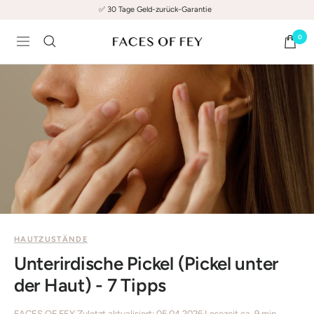
Direkt
✅ 30 Tage Geld-zurück-Garantie
zum
0
Inhalt
FACES
Navigation
OF
FEY
HAUTZUSTÄNDE
Unterirdische Pickel (Pickel unter
der Haut) - 7 Tipps
FACES OF FEY
|
Zuletzt aktualisiert: 05.04.2026
|
Lesezeit ca. 9 min