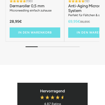
(130)
(12)
Dermaroller 0,5 mm
Anti-Aging Micronee
System
Microneedling einfach zuhause
Perfekt für Fältchen & schl
28,95€
69,95€
86,85€
IN DEN WARENKORB
IN DEN WARENK
Hervorragend
4,87
Rating