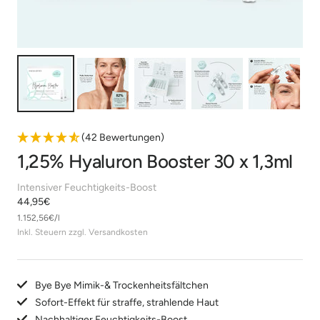
(42 Bewertungen)
1,25% Hyaluron Booster 30 x 1,3ml
Intensiver Feuchtigkeits-Boost
Angebotspreis
44,95€
1.152,56€
/
l
Inkl. Steuern zzgl. Versandkosten
Bye Bye Mimik-& Trockenheitsfältchen
Sofort-Effekt für straffe, strahlende Haut
Nachhaltiger Feuchtigkeits-Boost