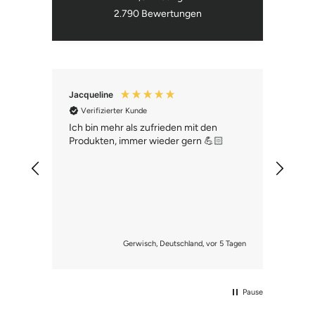
2.790
Bewertungen
Jacqueline
Joha
Verifizierter Kunde
Ve
Ich bin mehr als zufrieden mit den
Seit
Produkten, immer wieder gern 💪🏻
mein
Unre
:)
Gerwisch, Deutschland, vor 5 Tagen
Pause