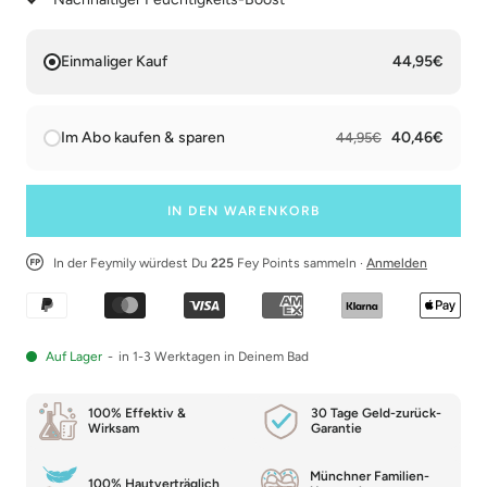
Einmaliger Kauf
44,95€
Im Abo kaufen & sparen
40,46€
44,95€
IN DEN WARENKORB
In der Feymily würdest Du
225
Fey Points sammeln ·
Anmelden
Auf Lager
-
in 1-3 Werktagen in Deinem Bad
100% Effektiv &
30 Tage Geld-zurück-
Wirksam
Garantie
Münchner Familien-
100% Hautverträglich