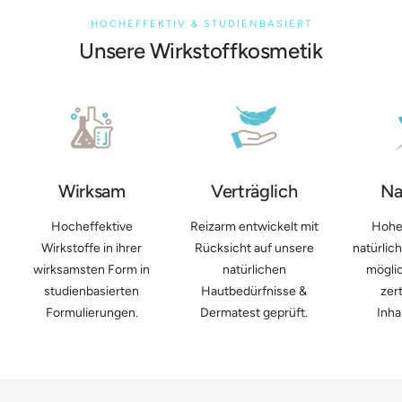
HOCHEFFEKTIV & STUDIENBASIERT
Unsere Wirkstoffkosmetik
Wirksam
Verträglich
Na
Hocheffektive
Reizarm entwickelt mit
Hohe 
Wirkstoffe in ihrer
Rücksicht auf unsere
natürlic
wirksamsten Form in
natürlichen
möglic
studienbasierten
Hautbedürfnisse &
zert
Formulierungen.
Dermatest geprüft.
Inha